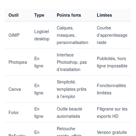
Outil
Type
Points forts
Limites
Calques,
Courbe
Logiciel
GIMP
masques,
d’apprentissage
desktop
personnalisation
raide
Interface
En
Publicités, hors
Photopea
Photoshop, pas
ligne
ligne impossible
d’installation
Simplicité,
En
Fonctionnalités
Canva
templates prêts
ligne
limitées
à l’emploi
En
Outils beauté
Filigrane sur les
Fotor
ligne
automatisés
exports HD
Retouche
En
Version gratuite
BeFunky
rapide, effets