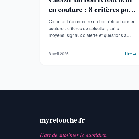
en couture : 8 critères pour
ne pas se tromper
Comment reconnaître un bon retoucheur en
couture : critères de sélection, tarifs
moyens, signaux d'alerte et questions à
poser avant de confier vos vêtements.
8 avril 2026
Lire →
myretouche.fr
L'art de sublimer le quotidien